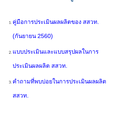
คู่มือการประเมินผลผลิตของ สสวท. 
(กันยายน 2560)
แบบประเมินและแบบสรุปผลในการ
ประเมินผลผลิต สสวท.
คำถามที่พบบ่อยในการประเมินผลผลิต 
สสวท.