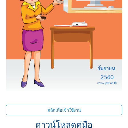
คลิกเพื่อเข้าใช้งาน
ดาวน์โหลดคู่มือ